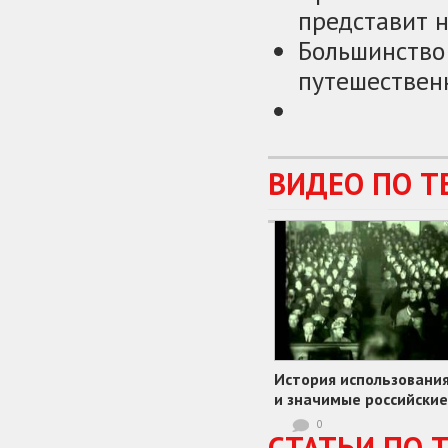
представит 
Большинство
путешественн
ВИДЕО ПО Т
История использования
и значимые российские
реформы
0
СТАТЬИ ПО 