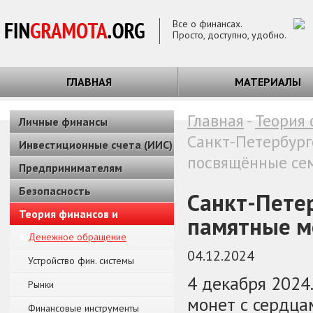
Все о финансах.
Просто, доступно, удобно.
ГЛАВНАЯ
МАТЕРИАЛЫ
Главная
-
Теория 
Личные финансы
Санкт-Петербург
Инвестиционные счета (ИИС)
посвящённые се
Предпринимателям
Безопасность
Санкт-Пете
Теория финансов и
памятные м
экономики
Денежное обращение
04.12.2024
Устройство фин. системы
4 декабря 2024
Рынки
монет с сердца
Финансовые инструменты