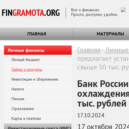
Все о финансах.
Просто, доступно, удобно.
ГЛАВНАЯ
МАТЕРИАЛЫ
Главная
-
Личные
Личные финансы
предлагает уста
Личный бюджет
свыше 50 тыс. р
Займы и кредиты
Инвестиции и сбережения
Банк России
Налоги
охлаждения
Пенсия
тыс. рублей
Страхование
17.10.2024
Карты и платежи
17 октября 202
Инвестиционные счета (ИИС)