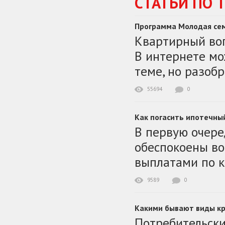
СТАТЬИ ПО 
Программа Молодая се
Квартирный воп
В интернете мо
теме, но разоб
55694
0
Как погасить ипотечны
В первую очере
обеспокоены во
выплатами по к
9589
0
Какими бывают виды к
Потребительски