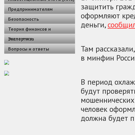
защитить граж
Предпринимателям
оформляют кре
Безопасность
деньги,
сообщи
Теория финансов и
экономики
Экспертиза
Там рассказали
Вопросы и ответы
в минфин Росси
В период охлаж
будут проверять
мошеннических 
человек оформл
должна будет п