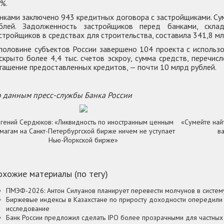
%.
нками заключено 943 кредитных договора с застройщиками. Су
блей. Задолженность застройщиков перед банками, скла
стройщиков в средствах для строительства, составила 341,8 мл
половине субъектов России завершено 104 проекта с использо
скрыто более 4,4 тыс. счетов эскроу, сумма средств, перечис
гашение предоставленных кредитов, — почти 10 млрд рублей.
 данным пресс-службы Банка России
вгений Сердюков: «Ликвидность по иностранным ценным
«Сумейте найт
магам на Санкт-Петербургской бирже ничем не уступает
в
Нью-Йоркской бирже»
хожие материалы (по тегу)
ПМЭФ-2026: Антон Силуанов планирует перевести молчунов в систе
Биржевые индексы в Казахстане по приросту доходности опередили
исследование
Банк России предложил сделать IPO более прозрачными для частных