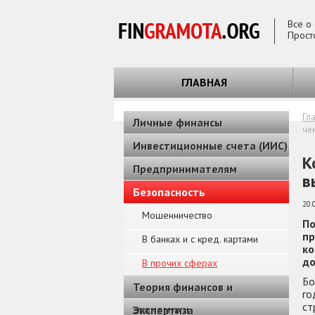
Все о
Прост
ГЛАВНАЯ
Гл
Личные финансы
че
Инвестиционные счета (ИИС)
К
Предпринимателям
в
Безопасность
20.
Мошенничество
По
пр
В банках и с кред. картами
ко
до
В прочих сферах
Бо
Теория финансов и
го
ст
экономики
Экспертиза