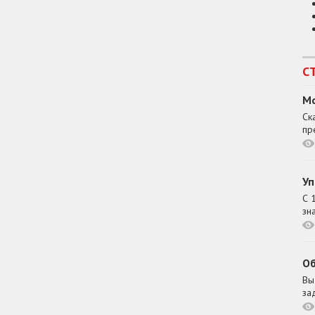
С
Мо
Ск
пр
Уп
С 
зн
Об
Вы
за