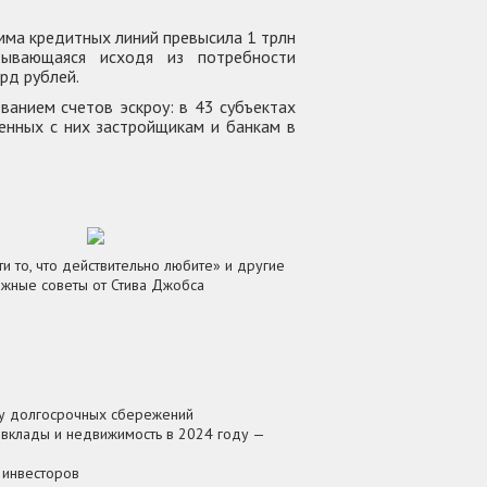
мма кредитных линий превысила 1 трлн
дывающаяся исходя из потребности
рд рублей.
ванием счетов эскроу: в 43 субъектах
ленных с них застройщикам и банкам в
и то, что действительно любите» и другие
ажные советы от Стива Джобса
му долгосрочных сбережений
 вклады и недвижимость в 2024 году —
 инвесторов