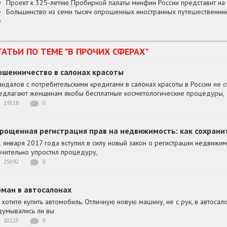
Проект к 325-летию Пробирной палаты минфин России представит на
Большинство из семи тысяч опрошенных иностранных путешественник
ТАТЬИ ПО ТЕМЕ "В ПРОЧИХ СФЕРАХ"
шенничество в салонах красоты
андалов с потребительскими кредитами в салонах красоты в России не с
едлагают женщинам якобы бесплатные косметологические процедуры,
19518
0
рощенная регистрация прав на недвижимость: как сохрани
1 января 2017 года вступил в силу новый закон о регистрации недвижимо
ачительно упростил процедуру,
25092
0
ман в автосалонах
 хотите купить автомобиль. Отличную новую машину, не с рук, в автоса
думывались ли вы
10225
0