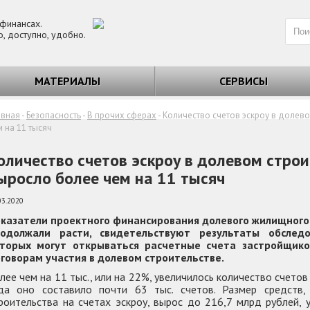
 финансах.
о, доступно, удобно.
МАТЕРИАЛЫ
СЕРВИСЫ
авная
-
Безопасность
-
В прочих сферах
-
Количество счетов эскроу в долев
м на 11 тысяч
оличество счетов эскроу в долевом стро
ыросло более чем на 11 тысяч
03.2020
казатели проектного финансирования долевого жилищного 
одолжали расти, свидетельствуют результаты обслед
торых могут открываться расчетные счета застройщико
говорам участия в долевом строительстве.
лее чем на 11 тыс., или на 22%, увеличилось количество счетов
да оно составило почти 63 тыс. счетов. Размер средств,
роительства на счетах эскроу, вырос до 216,7 млрд рублей, 