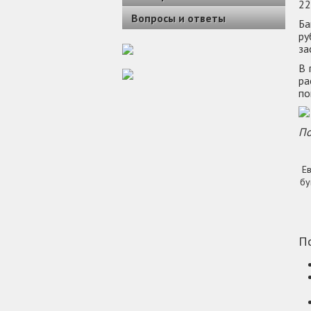
22
Вопросы и ответы
Ба
ру
за
В 
ра
по
По
Е
бу
По